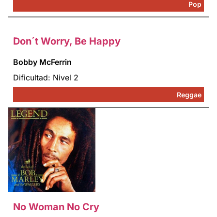
Pop
Don´t Worry, Be Happy
Bobby McFerrin
Dificultad: Nivel 2
Reggae
No Woman No Cry