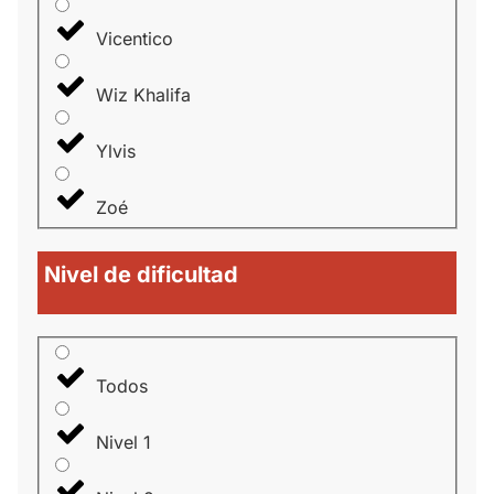
Vicentico
Wiz Khalifa
Ylvis
Zoé
Nivel de dificultad
Todos
Nivel 1