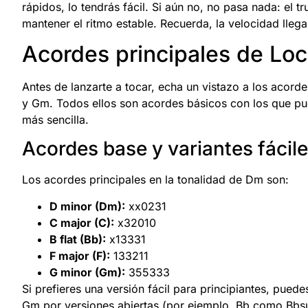
rápidos, lo tendrás fácil. Si aún no, no pasa nada: el t
mantener el ritmo estable. Recuerda, la velocidad llega
Acordes principales de Lo
Antes de lanzarte a tocar, echa un vistazo a los acorde
y Gm. Todos ellos son acordes básicos con los que pue
más sencilla.
Acordes base y variantes fácil
Los acordes principales en la tonalidad de Dm son:
D minor (Dm):
xx0231
C major (C):
x32010
B flat (Bb):
x13331
F major (F):
133211
G minor (Gm):
355333
Si prefieres una versión fácil para principiantes, puede
Gm por versiones abiertas (por ejemplo, Bb como Bbsus