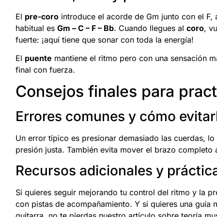
El
pre-coro
introduce el acorde de Gm junto con el F, 
habitual es
Gm – C – F – Bb
. Cuando llegues al
coro
, v
fuerte: ¡aquí tiene que sonar con toda la energía!
El
puente
mantiene el ritmo pero con una sensación má
final con fuerza.
Consejos finales para pract
Errores comunes y cómo evitar
Un error típico es presionar demasiado las cuerdas, lo 
presión justa. También evita mover el brazo completo 
Recursos adicionales y prácti
Si quieres seguir mejorando tu control del ritmo y la
con pistas de acompañamiento. Y si quieres una guía 
guitarra, no te pierdas nuestro artículo sobre
teoría mu